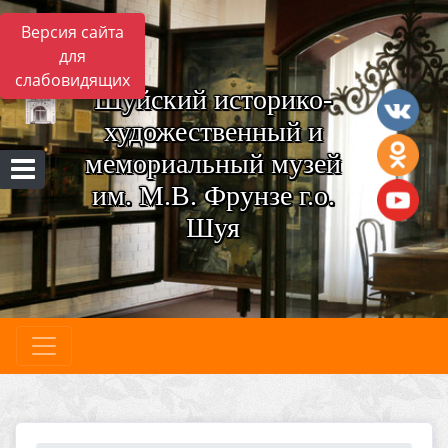
Версия сайта
для
слабовидящих
Шуйский историко-
художественный и
мемориальный музей
им. М.В. Фрунзе г.о.
Шуя