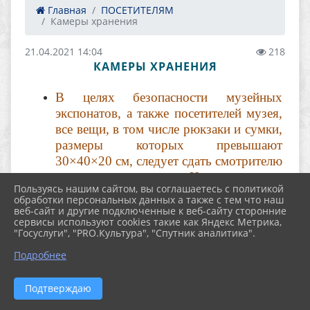
Главная
ПОСЕТИТЕЛЯМ
Камеры хранения
21.04.2021 14:04
218
КАМЕРЫ ХРАНЕНИЯ
В целях безопасности музейных
экспонатов, а также посетителей музея,
все вещи, в том числе рюкзаки и сумки,
размеры которых превышают
30×40×20 см, следует сдать смотрителю
в холле музея. Ценные вещи
Пользуясь нашим сайтом, вы соглашаетесь с политикой
рекомендуем взять с собой.
обработки персональных данных а также с тем что наш
Запрет на большие сумки и рюкзаки
веб-сайт и другие подключенные к веб-сайту сторонние
сервисы используют cookies такие как Яндекс Метрика,
связан с риском случайно повредить
"Госуслуги", "PRO.Культура", "Спутник аналитика".
ими экспонаты, особенно хрупкие,
Подробнее
отступая назад или поворачиваясь, а
также с возможностью задеть другого
посетителя.
Подтверждаю