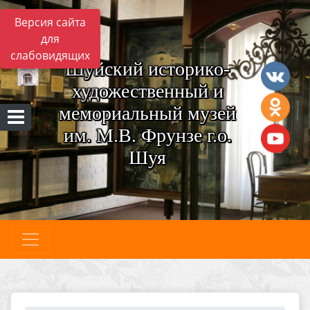
Версия сайта
для
слабовидящих
Шуйский историко-
художественный и
мемориальный музей
им. М.В. Фрунзе г.о.
Шуя