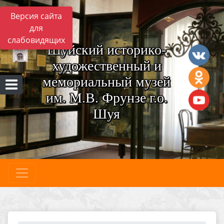
Версия сайта
для
слабовидящих
Шуйский историко-
художественный и
мемориальный музей
им. М.В. Фрунзе г.о.
Шуя