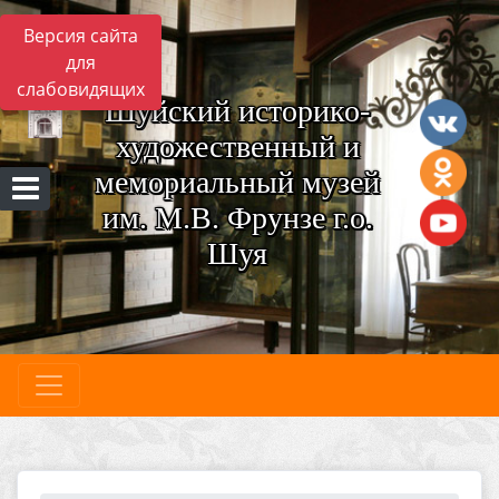
Версия сайта
для
слабовидящих
Шуйский историко-
художественный и
мемориальный музей
им. М.В. Фрунзе г.о.
Шуя