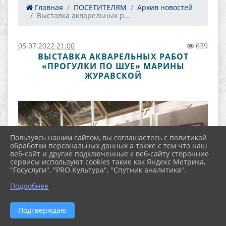
Главная
ПОСЕТИТЕЛЯМ
Архив новостей
Выставка акварельных р...
05.07.2022 21:00
639
ВЫСТАВКА АКВАРЕЛЬНЫХ РАБОТ
«ПРОГУЛКИ ПО ШУЕ» МАРИНЫ
ЖУРАВСКОЙ
Пользуясь нашим сайтом, вы соглашаетесь с политикой
обработки персональных данных а также с тем что наш
веб-сайт и другие подключенные к веб-сайту сторонние
сервисы используют cookies такие как Яндекс Метрика,
"Госуслуги", "PRO.Культура", "Спутник аналитика".
Подробнее
Подтверждаю