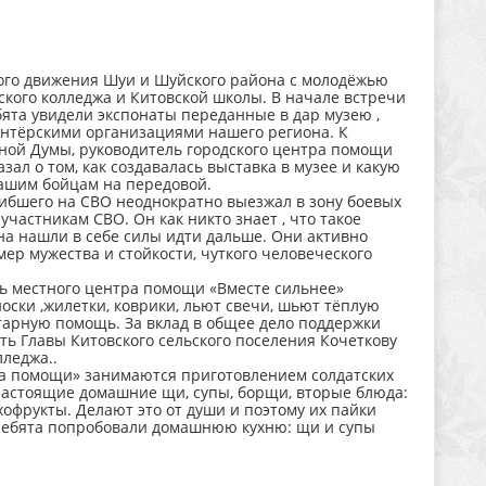
кого движения Шуи и Шуйского района с молодёжью
кого колледжа и Китовской школы. В начале встречи
ебята увидели экспонаты переданные в дар музею ,
нтёрскими организациями нашего региона. К
ной Думы, руководитель городского центра помощи
ал о том, как создавалась выставка в музее и какую
нашим бойцам на передовой.
гибшего на СВО неоднократно выезжал в зону боевых
частникам СВО. Он как никто знает , что такое
ена нашли в себе силы идти дальше. Они активно
ер мужества и стойкости, чуткого человеческого
ль местного центра помощи «Вместе сильнее»
 носки ,жилетки, коврики, льют свечи, шьют тёплую
тарную помощь. За вклад в общее дело поддержки
ь Главы Китовского сельского поселения Кочеткову
лледжа..
ка помощи» занимаются приготовлением солдатских
 настоящие домашние щи, супы, борщи, вторые блюда:
офрукты. Делают это от души и поэтому их пайки
 ребята попробовали домашнюю кухню: щи и супы