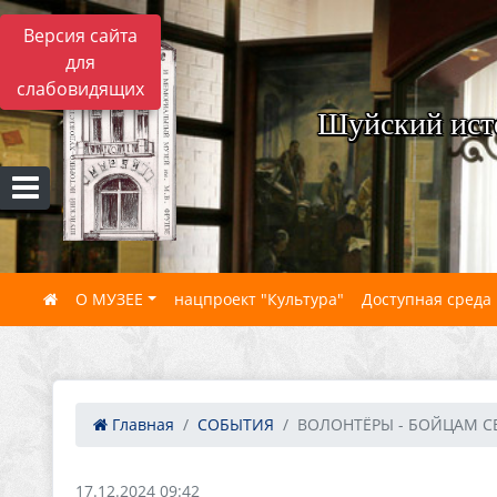
Версия сайта
для
слабовидящих
Шуйский ист
О МУЗЕЕ
нацпроект "Культура"
Доступная среда
Главная
СОБЫТИЯ
ВОЛОНТЁРЫ - БОЙЦАМ С
17.12.2024 09:42