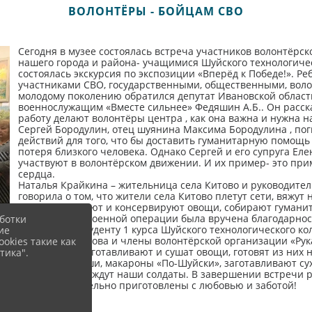
ВОЛОНТЁРЫ - БОЙЦАМ СВО
Сегодня в музее состоялась встреча участников волонтёрс
нашего города и района- учащимися Шуйского технологичес
состоялась экскурсия по экспозиции «Вперёд к Победе!». Р
участниками СВО, государственными, общественными, воло
молодому поколению обратился депутат Ивановской област
военнослужащим «Вместе сильнее» Федяшин А.Б.. Он рассказ
работу делают волонтёры центра , как она важна и нужна 
Сергей Бородулин, отец шуянина Максима Бородулина , по
действий для того, что бы доставить гуманитарную помощь у
потеря близкого человека. Однако Сергей и его супруга Ел
участвуют в волонтёрском движении. И их пример- это прим
сердца.
Наталья Крайкина – жительница села Китово и руководите
говорила о том, что жители села Китово плетут сети, вяжут
одежду, запасают и консервируют овощи, собирают гумани
Специальной военной операции была вручена благодарност
ботки
Владиславу, студенту 1 курса Шуйского технологического ко
ие
Наталья Шувалова и члены волонтёрской организации «Ру
okies такие как
пайков. Они заготавливают и сушат овощи, готовят из них
тика".
различные каши, макароны «По-Шуйски», заготавливают сух
очень любят и ждут наши солдаты. В завершении встречи
.Они действительно приготовлены с любовью и заботой!