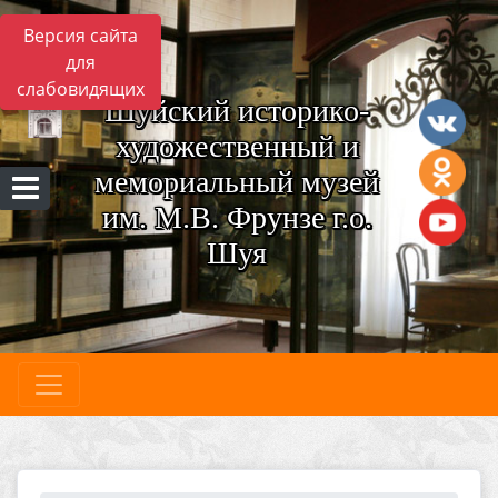
Версия сайта
для
слабовидящих
Шуйский историко-
художественный и
мемориальный музей
им. М.В. Фрунзе г.о.
Шуя