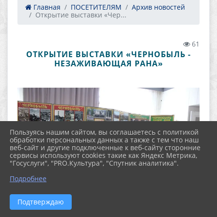
Главная
ПОСЕТИТЕЛЯМ
Архив новостей
Открытие выставки «Чер...
61
ОТКРЫТИЕ ВЫСТАВКИ «ЧЕРНОБЫЛЬ -
НЕЗАЖИВАЮЩАЯ РАНА»
Пользуясь нашим сайтом, вы соглашаетесь с политикой
обработки персональных данных а также с тем что наш
веб-сайт и другие подключенные к веб-сайту сторонние
сервисы используют cookies такие как Яндекс Метрика,
"Госуслуги", "PRO.Культура", "Спутник аналитика".
Подробнее
Подтверждаю